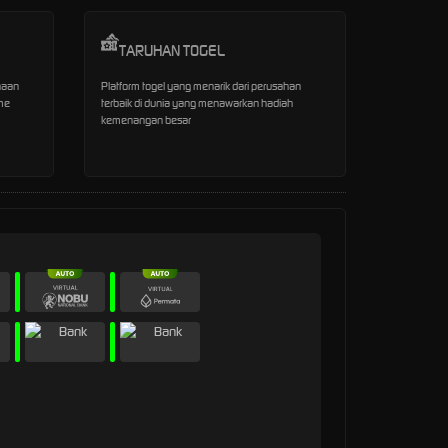
TARUHAN TOGEL
haan
Platform togel yang menarik dari perusahan
ame
terbaik di dunia yang menawarkan hadiah
kemenangan besar