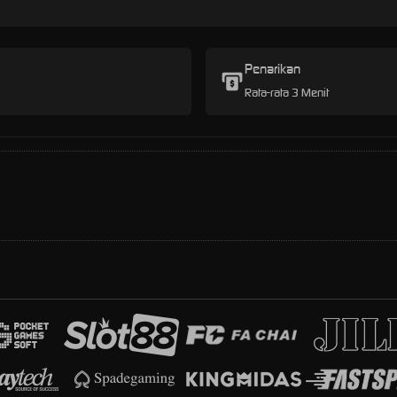
Penarikan
Rata-rata 3 Menit