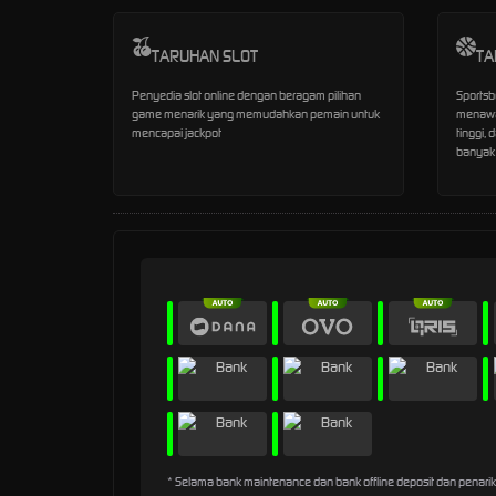
TARUHAN SLOT
TA
Penyedia slot online dengan beragam pilihan
Sportsb
game menarik yang memudahkan pemain untuk
menawar
mencapai jackpot
tinggi,
banyak 
* Selama bank maintenance dan bank offline deposit dan penarik