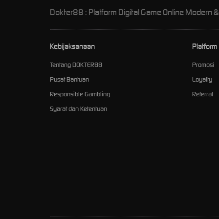
Dokter88 : Platform Digital Game Online Modern 
Kebijaksanaan
Platform
Tentang DOKTER88
Promosi
Pusat Bantuan
Loyalty
Responsible Gambling
Referral
Syarat dan Ketentuan