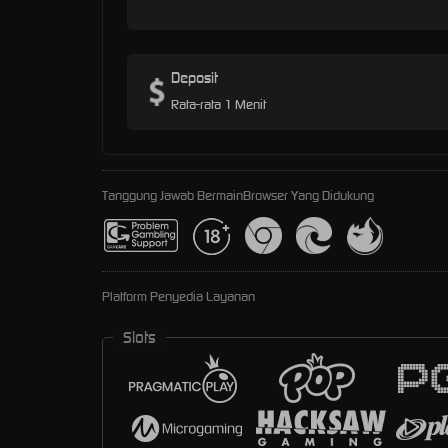
Deposit
Rata-rata 1 Menit
Tanggung Jawab Bermain
Browser Yang Didukung
Platform Penyedia Layanan
Slots