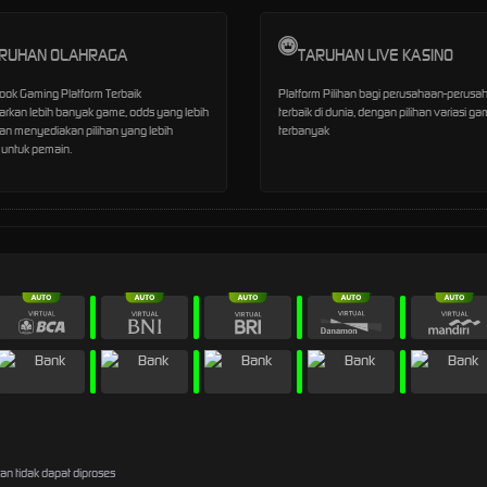
RUHAN OLAHRAGA
TARUHAN LIVE KASINO
ook Gaming Platform Terbaik
Platform Pilihan bagi perusahaan-perusa
kan lebih banyak game, odds yang lebih
terbaik di dunia, dengan pilihan variasi g
 dan menyediakan pilihan yang lebih
terbanyak
untuk pemain.
an tidak dapat diproses