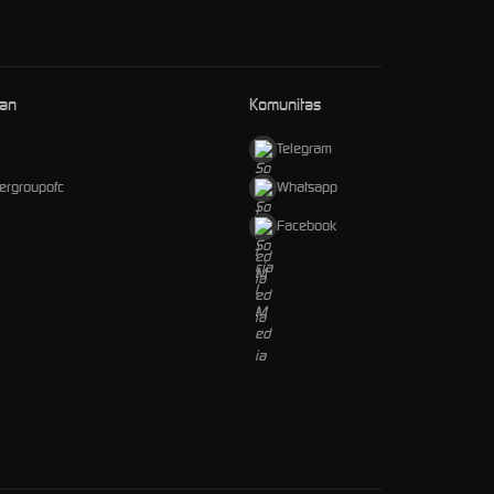
an
Komunitas
Telegram
ergroupofc
Whatsapp
Facebook