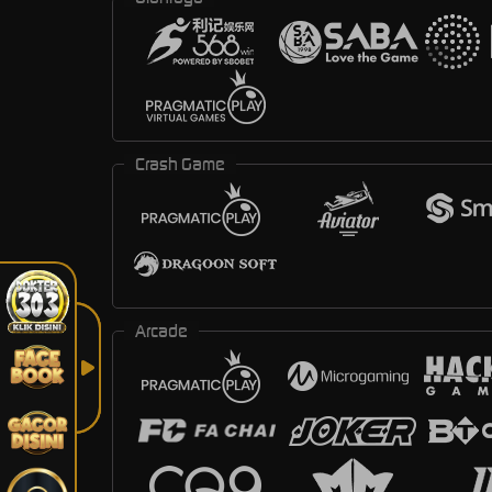
Crash Game
Arcade