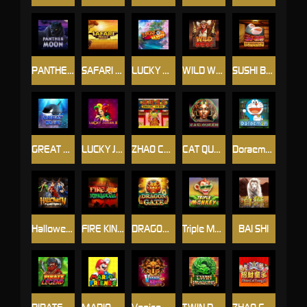
PANTHER MOON
SAFARI HEAT
LUCKY BEASTS
WILD WEST
SUSHI BONANZA
GREAT BLUE
LUCKY JOKER 5
ZHAO CAI JIN BAO
CAT QUEEN
Doraemon
Halloween Fortune
FIRE KINGDOM
DRAGON GATE
Triple Monkey
BAI SHI