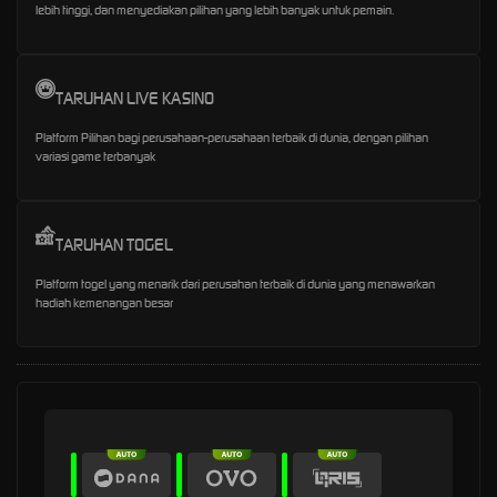
lebih tinggi, dan menyediakan pilihan yang lebih banyak untuk pemain.
TARUHAN LIVE KASINO
Platform Pilihan bagi perusahaan-perusahaan terbaik di dunia, dengan pilihan
variasi game terbanyak
TARUHAN TOGEL
Platform togel yang menarik dari perusahan terbaik di dunia yang menawarkan
hadiah kemenangan besar