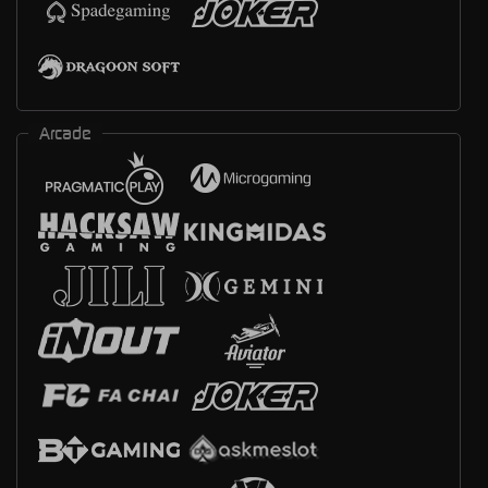
Arcade