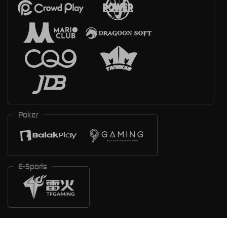
Poker
E-Sports