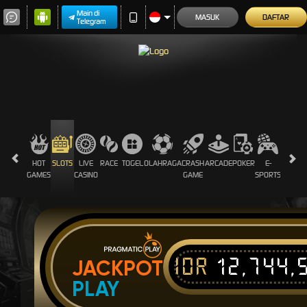
Main di
MASUK
DAFTAR
Telegram
HOT
SLOTS
LIVE
RACE
TOGEL
OLAHRAGA
CRASH
ARCADE
POKER
E-
PROMO
GAMES
CASINO
GAME
SPORTS
IDR
12,744,
JACKPOT
PLAY