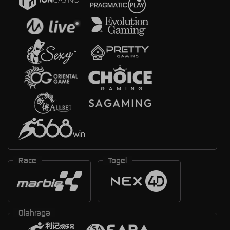
Race
Togel
Olahraga