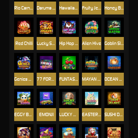
Rio Carnival
Daruma Block
Hawaiian Totem
Fruity Jester
Honey Bee Bee
Red Chilli
Lucky Snake
Hip Hop Penguin
Alien Hive
Goblin Slayer
Genies Blessing
77 FORTUNE
FUNTASTIC FRUIT
MAYAN TEMPLE
OCEAN ADVENTURE
EGGY BUNNIES
EMONJI
LUCKY PET
EASTER BUNNY
SUSHI DELIGHT