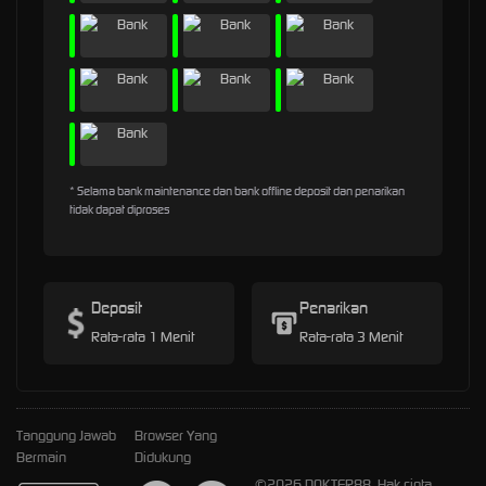
* Selama bank maintenance dan bank offline deposit dan penarikan
tidak dapat diproses
Deposit
Penarikan
Rata-rata 1 Menit
Rata-rata 3 Menit
Tanggung Jawab
Browser Yang
Bermain
Didukung
©2026 DOKTER88. Hak cipta