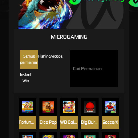
MICROGAMING
Semua
Fishing
Arcade
permainan
Instant
Win
Fortune Fishing
Dice Pop
WD Golden Fuwa Fishing
Big Button Bash
SoccerX