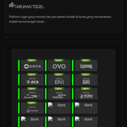
TARUHAN TOGEL
Platform togel yang menarik dari perusahan terbaik di dunia yang menawarkan
hadiah kemenangan besar