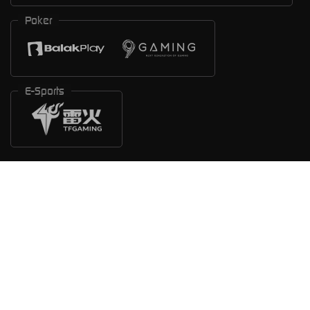
Poker
E-Sports