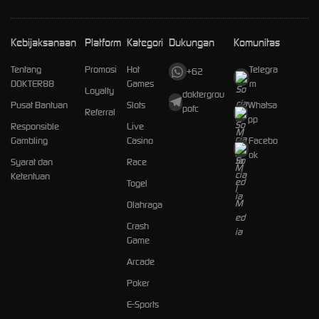
Kebijaksanaan
Platform
Kategori
Dukungan
Komunitas
Tentang
Promosi
Hot
Telegra
+62
DOKTER88
Games
m
Loyalty
doktergrou
Pusat Bantuan
Slots
Whatsa
pofc
Referral
pp
Responsible
Live
Gambling
Casino
Facebo
ok
Syarat dan
Race
Ketentuan
Togel
Olahraga
Crash
Game
Arcade
Poker
E-Sports